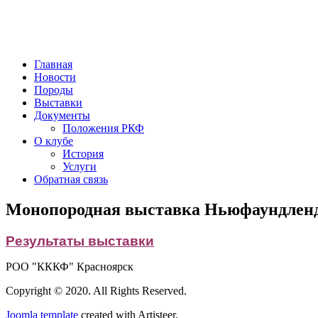
РОО "Красноярская краевая кинологическая фед
Главная
Новости
Породы
Выставки
Документы
Положения РКФ
О клубе
История
Услуги
Обратная связь
Монопородная выставка Ньюфаундлендо
Результаты выставки
РОО "КККФ" Красноярск
Copyright © 2020. All Rights Reserved.
Joomla template
created with Artisteer.